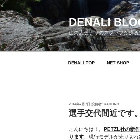
コ
ン
テ
DENALI BLO
ン
山の店デナリのスタッフが綴る
ツ
へ
ス
キ
DENALI TOP
NET SHOP
ッ
プ
投
2014年7月7日
投稿者:
KADONO
稿
選手交代間近です
日:
こんにちは！。
PETZL社の
ります
、現行モデルが売り切れ