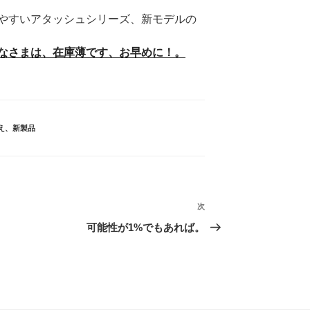
やすいアタッシュシリーズ、新モデルの
なさまは、在庫薄です、お早めに！。
え
、
新製品
次
次
の
可能性が1%でもあれば。
投
稿