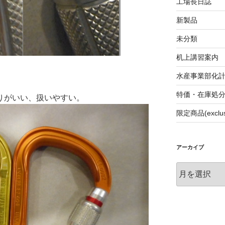
工場長日誌
新製品
未分類
机上講習案内
水産事業部化
特価・在庫処
通りがいい、扱いやすい。
限定商品(exclus
アーカイブ
ア
ー
カ
イ
ブ