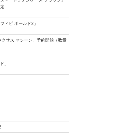
スマートフォンケース ブラック」
限定
フィビ ボールド2」
ネクサス マシーン」予約開始（数量
ード」
記