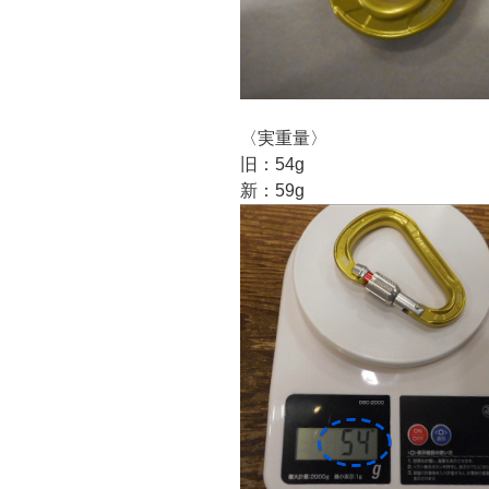
〈実重量〉
旧：54g
新：59g