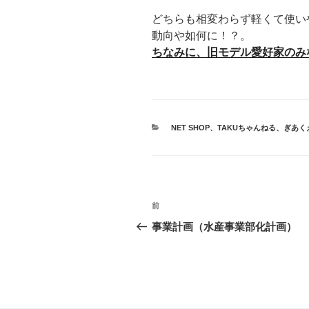
どちらも相変わらず軽くて使い
動向や如何に！？。
ちなみに、旧モデル愛好家のみ
カ
NET SHOP
、
TAKUちゃんねる
、
ぎあく
テ
ゴ
リ
ー
投
前
前
稿
の
事業計画（水産事業部化計画）
投
ナ
稿
ビ
ゲ