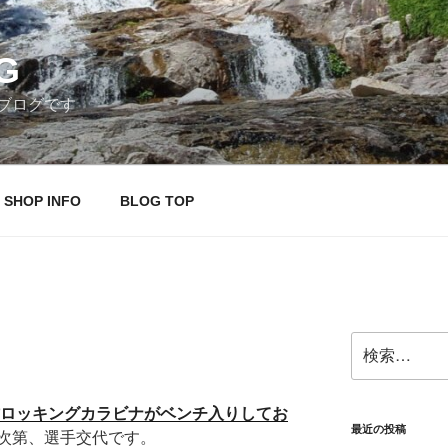
G
ブログです
SHOP INFO
BLOG TOP
検
。
索:
新作ロッキングカラビナがベンチ入りしてお
最近の投稿
次第、選手交代です。