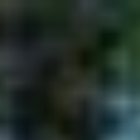
コ
ン
テ
ン
ツ
へ
ス
キ
ッ
プ