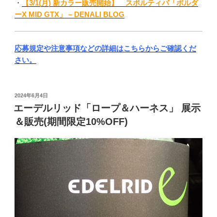
・
【3/1(月) 新カラー販売開始】 スポルティバ「ボルダ
ーX MID GTX」 – DENALI BLOG
応募規定や注意事項などの詳細はこちらからご確認くだ
さい。
投
2024年6月4日
稿
エーデルリッド「ロープ＆ハーネス」 展示
日:
＆販売(期間限定10%OFF)