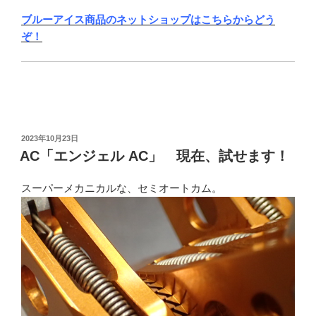
ブルーアイス商品のネットショップはこちらからどう
ぞ！
投
2023年10月23日
稿
AC「エンジェル AC」 現在、試せます！
日:
スーパーメカニカルな、セミオートカム。