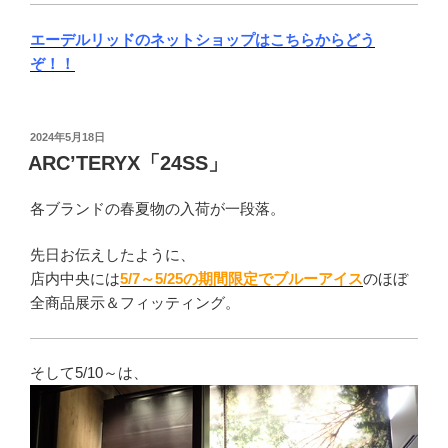
エーデルリッドのネットショップはこちらからどう
ぞ！！
投
2024年5月18日
稿
ARC’TERYX「24SS」
日:
各ブランドの春夏物の入荷が一段落。
先日お伝えしたように、
店内中央には
5/7～5/25の期間限定でブルーアイス
のほぼ
全商品展示＆フィッティング。
そして5/10～は、