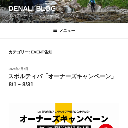
コ
DENALI BLOG
ン
山の店デナリのスタッフが綴るブログです
テ
ン
ツ
メニュー
へ
ス
キ
カテゴリー:
EVENT告知
ッ
プ
投
2024年8月7日
稿
スポルティバ「オーナーズキャンペーン」
日:
8/1～8/31