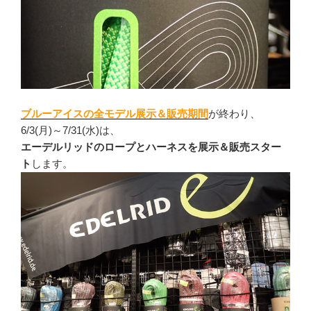
ブルーアイスの全モデル展示＆販売期間
が終わり、
6/3(月)～7/31(水)は、
エーデルリッドのロープとハーネスを
展示＆販売スター
ト
します。