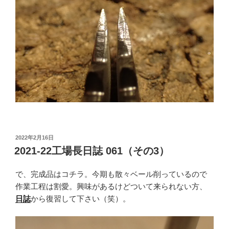
投
2022年2月16日
稿
2021-22工場長日誌 061（その3）
日:
で、完成品はコチラ。今期も散々ベール削っているので
作業工程は割愛。興味があるけどついて来られない方、
日誌
から復習して下さい（笑）。