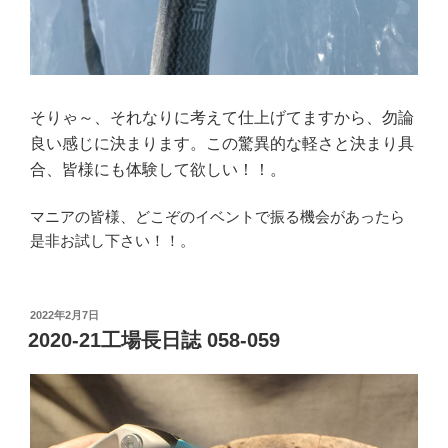
そりゃ～、それなりに考えて仕上げてますから、勿論
良い感じに決まります。この驚異的な軽さと決まり具
合、皆様にも体験して欲しい！！。
マニアの皆様、どこぞのイベントで振る機会があったら
是非お試し下さい！！。
投
2022年2月7日
稿
2020-21工場長日誌 058-059
日: