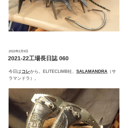
投
2022年2月9日
稿
2021-22工場長日誌 060
日:
今日は
コレ
から。ELITECLIMB社、
SALAMANDRA
（サ
ラマンドラ）。