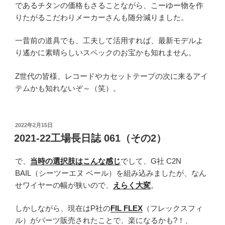
であるチタンの価格もさることながら、こーゆー物を作
りたがるこだわりメーカーさんも随分減りました。
一昔前の道具でも、工夫して活用すれば、最新モデルよ
り遙かに素晴らしいスペックのお宝かも知れません。
Z世代の皆様、レコードやカセットテープの次に来るアイ
テムかも知れないぞ～（笑）。
投
2022年2月15日
稿
2021-22工場長日誌 061（その2）
日:
で、
当時の選択肢はこんな感じ
でして、G社 C2N
BAIL（シーツーエヌ ベール）を組み込みましたが、なん
せワイヤーの幅が狭いので、
えらく大変
。
しかしながら、現在はP社の
FIL FLEX
（フレックスフィ
ル）がパーツ販売されたことで、楽になるかも?！、