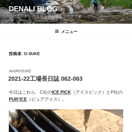
コ
DENALI BLOG
ン
山の店デナリのスタッフが綴るブログです
テ
ン
ツ
メニュー
へ
ス
キ
投稿者:
O-SUKE
ッ
プ
投
2022年2月18日
稿
2021-22工場長日誌 062-063
日:
今日はこれら、C社の
ICE PICK
（アイスピック）とP社の
PUR’ICE
（ピュアアイス）。