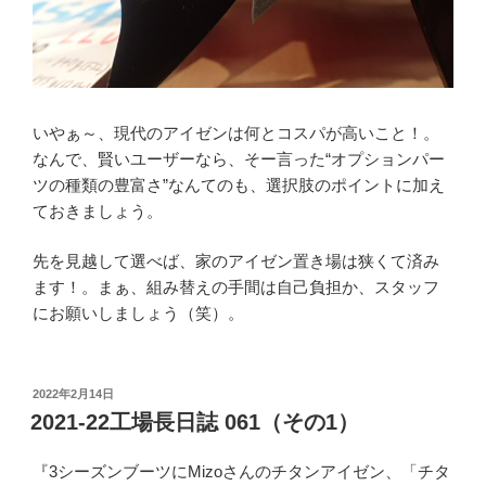
いやぁ～、現代のアイゼンは何とコスパが高いこと！。
なんで、賢いユーザーなら、そー言った“オプションパー
ツの種類の豊富さ”なんてのも、選択肢のポイントに加え
ておきましょう。
先を見越して選べば、家のアイゼン置き場は狭くて済み
ます！。まぁ、組み替えの手間は自己負担か、スタッフ
にお願いしましょう（笑）。
投
2022年2月14日
稿
2021-22工場長日誌 061（その1）
日:
『3シーズンブーツにMizoさんのチタンアイゼン、「チタ