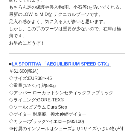
もちろん足の保護や侵入物(雨、小石等)を防いでくれる、
最新のLOW ＆ MIDな テクニカルブーツです。
足入れ感がよく、気に入る人が多いと思います。
しかし、この手のブーツは重要が少ないので、在庫は極
薄です。
お早めにどうぞ！
■
LA SPORTIVA 「AEQUILIBRIUM SPEED GTX」
￥61,600(税込)
◇サイズ:EUR38〜45
◇重量(1/2ペア):約530g
◇アッパー:ローカットシンセティックファブリック
◇ライニング:GORE-TEX®
◇ソール:ビブラム Dura Step
◇ゲイター:耐摩擦、撥水伸縮ゲイター
◇カラー:ブラック×イエロー(999100)
※付属のインソールはシューズより1サイズ小さい物が付