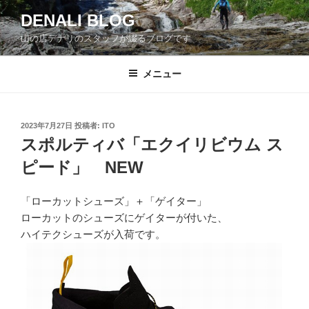
コ
DENALI BLOG
ン
山の店デナリのスタッフが綴るブログです
テ
ン
ツ
メニュー
へ
ス
キ
投
2023年7月27日
投稿者:
ITO
稿
ッ
スポルティバ「エクイリビウム ス
日:
プ
ピード」 NEW
「ローカットシューズ」＋「ゲイター」
ローカットのシューズにゲイターが付いた、
ハイテクシューズが入荷です。