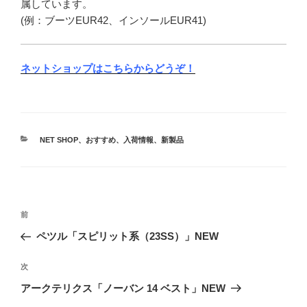
属しています。
(例：ブーツEUR42、インソールEUR41)
ネットショップはこちらからどうぞ！
カ
NET SHOP
、
おすすめ
、
入荷情報
、
新製品
テ
ゴ
リ
ー
投
前
前
稿
の
ペツル「スピリット系（23SS）」NEW
ナ
投
ビ
稿
次
次
ゲ
の
アークテリクス「ノーバン 14 ベスト」NEW
投
ー