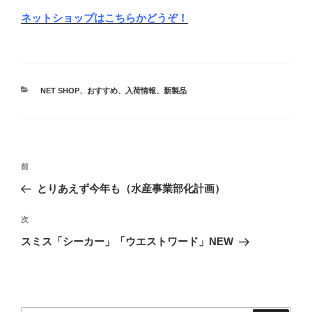
ネットショップはこちらかどうぞ！
カ
NET SHOP
、
おすすめ
、
入荷情報
、
新製品
テ
ゴ
リ
ー
投
前
前
稿
の
とりあえず今年も（水産事業部化計画）
ナ
投
ビ
稿
次
次
ゲ
の
スミス「シーカー」「ウエストワード」NEW
投
ー
稿
シ
ョ