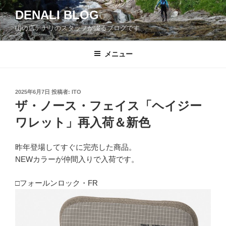
コ
DENALI BLOG
ン
山の店デナリのスタッフが綴るブログです
テ
ン
ツ
メニュー
へ
ス
キ
投
2025年6月7日
投稿者:
ITO
稿
ッ
ザ・ノース・フェイス「ヘイジー
日:
プ
ワレット」再入荷＆新色
昨年登場してすぐに完売した商品。
NEWカラーが仲間入りで入荷です。
□フォールンロック・FR