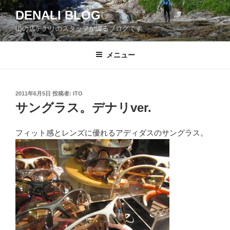
コ
DENALI BLOG
ン
山の店デナリのスタッフが綴るブログです
テ
ン
ツ
メニュー
へ
ス
キ
投
2011年6月5日
投稿者:
ITO
稿
ッ
サングラス。デナリver.
日:
プ
フィット感とレンズに優れるアディダスのサングラス。