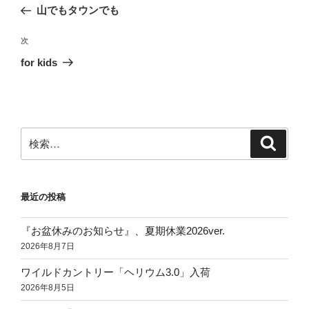
稿
の
山でもタウンでも
ナ
投
ビ
稿
次
次
ゲ
の
for kids
投
ー
稿
シ
ョ
ン
検
検
索
索:
最近の投稿
『お盆休みのお知らせ』、夏期休業2026ver.
2026年8月7日
ワイルドカントリー「ヘリウム3.0」入荷
2026年8月5日