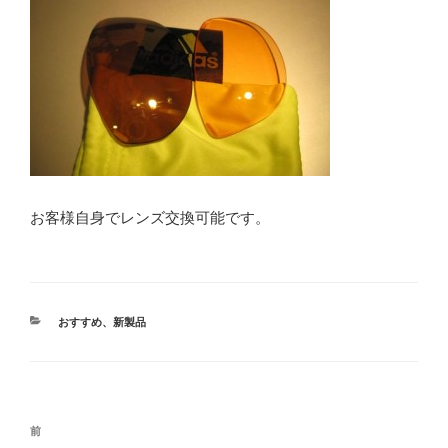
お客様自身でレンズ交換可能です。
カ
おすすめ
、
新製品
テ
ゴ
リ
ー
投
前
前