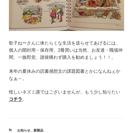
歌子ねーさんに体たらくな生活を送らせてあげるには、
個人の開封用・保存用、2冊買いは当然、お友達・職場仲
間、一族郎党、誰彼構わず購入を勧めましょう！！。
来年の夏休みの読書感想文の課題図書とかになんねぇか
なぁ～。
怪しいネズミ講ではございませんが、もう少し知りたい
コチラ
。
カ
お知らせ
、
新製品