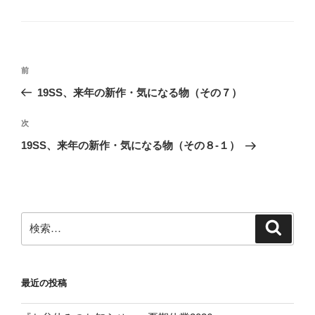
テ
ゴ
リ
ー
投
前
前
稿
の
19SS、来年の新作・気になる物（その７）
ナ
投
ビ
稿
次
次
ゲ
の
19SS、来年の新作・気になる物（その８-１）
投
ー
稿
シ
ョ
ン
検
検
索
索:
最近の投稿