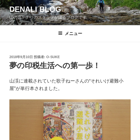
コ
DENALI BLOG
ン
山の店デナリのスタッフが綴るブログです
テ
ン
ツ
メニュー
へ
ス
キ
投
2018年9月10日
投稿者:
O-SUKE
稿
ッ
夢の印税生活への第一歩！
日:
プ
山渓に連載されていた歌子ねーさんの“それいけ避難小
屋”が単行本されました。