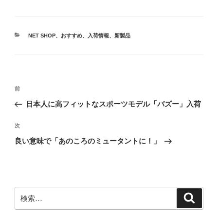
カ
NET SHOP
、
おすすめ
、
入荷情報
、
新製品
テ
ゴ
リ
ー
投
前
前
稿
の
日本人に高フィットなスポーツモデル「バズー」入荷
ナ
投
ビ
稿
次
次
ゲ
の
良い意味で「あのころのミュータントに！」
投
ー
稿
シ
ョ
ン
検
検
索
索: