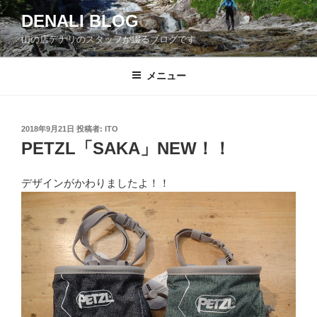
コ
DENALI BLOG
ン
山の店デナリのスタッフが綴るブログです
テ
ン
ツ
メニュー
へ
ス
キ
投
2018年9月21日
投稿者:
ITO
稿
ッ
PETZL「SAKA」NEW！！
日:
プ
デザインがかわりましたよ！！