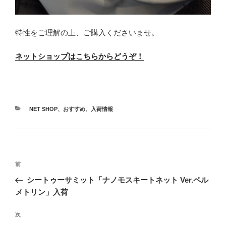
特性をご理解の上、ご購入くださいませ。
ネットショップはこちらからどうぞ！
カ
NET SHOP
、
おすすめ
、
入荷情報
テ
ゴ
リ
ー
投
前
前
稿
の
シートゥーサミット「ナノモスキートネット Ver.ペル
ナ
投
メトリン」入荷
ビ
稿
ゲ
次
次