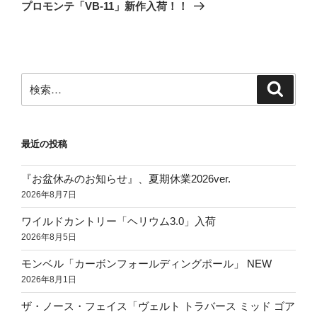
の
ー
プロモンテ「VB-11」新作入荷！！
投
シ
稿
ョ
ン
検
検
索
索:
最近の投稿
『お盆休みのお知らせ』、夏期休業2026ver.
2026年8月7日
ワイルドカントリー「ヘリウム3.0」入荷
2026年8月5日
モンベル「カーボンフォールディングポール」 NEW
2026年8月1日
ザ・ノース・フェイス「ヴェルト トラバース ミッド ゴア