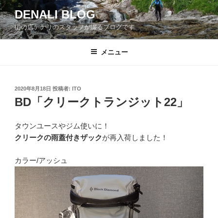
コ
DENALI BLOG
ン
山の店デナリのスタッフが綴るブログです
テ
ン
ツ
メニュー
へ
ス
キ
投
2020年8月18日
投稿者:
ITO
稿
ッ
BD「クリークトランジット22」
日:
プ
タウンユースやジム使いに！
クリークの雨蓋付きザック
が再入荷しました！
カラー/アッシュ