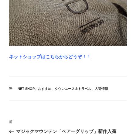
ネットショップはこちらからどうぞ！！
カ
NET SHOP
、
おすすめ
、
タウンユース＆トラベル
、
入荷情報
テ
ゴ
リ
ー
投
前
前
稿
の
マジックマウンテン「ベアーグリップ」新作入荷
ナ