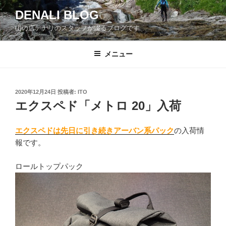
コ
DENALI BLOG
ン
山の店デナリのスタッフが綴るブログです
テ
ン
ツ
メニュー
へ
ス
キ
投
2020年12月24日
投稿者:
ITO
稿
ッ
エクスペド「メトロ 20」入荷
日:
プ
エクスペドは先日に引き続きアーバン系パック
の入荷情
報です。
ロールトップパック