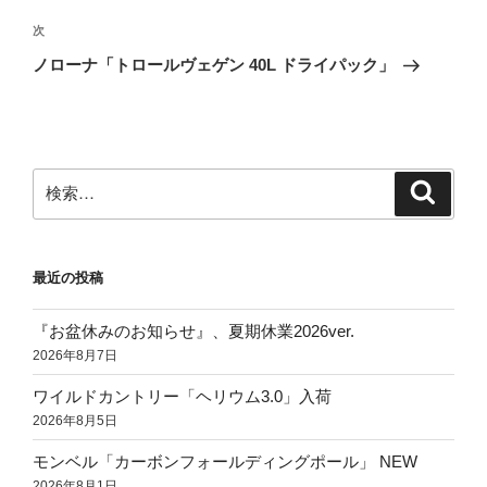
投
ビ
稿
次
次
ゲ
の
ノローナ「トロールヴェゲン 40L ドライパック」
投
ー
稿
シ
ョ
ン
検
検
索
索:
最近の投稿
『お盆休みのお知らせ』、夏期休業2026ver.
2026年8月7日
ワイルドカントリー「ヘリウム3.0」入荷
2026年8月5日
モンベル「カーボンフォールディングポール」 NEW
2026年8月1日