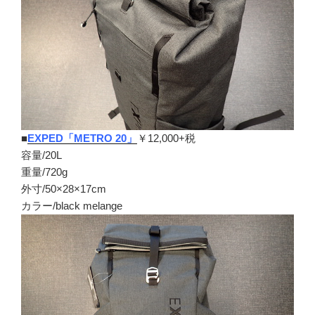
■
EXPED「METRO 20」
￥12,000+税
容量/20L
重量/720g
外寸/50×28×17cm
カラー/black melange