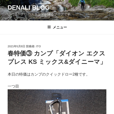
コ
DENALI BLOG
ン
山の店デナリのスタッフが綴るブログです
テ
ン
ツ
メニュー
へ
ス
キ
投
2021年5月8日
投稿者:
ITO
稿
ッ
春特価③ カンプ「ダイオン エクス
日:
プ
プレス KS ミックス&ダイニーマ」
本日の特価はカンプのクイックドロー2種です。
一つ目