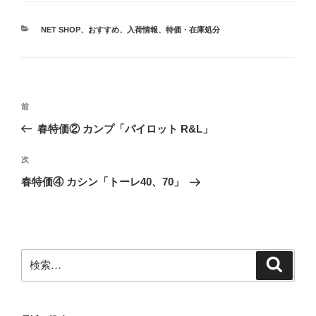
カ
NET SHOP
、
おすすめ
、
入荷情報
、
特価・在庫処分
テ
ゴ
リ
ー
投
前
前
稿
の
春特価② カンプ「パイロット R&L」
ナ
投
ビ
稿
次
次
ゲ
の
春特価④ カシン「トーレ40、70」
投
ー
稿
シ
ョ
ン
検
検
索
索: