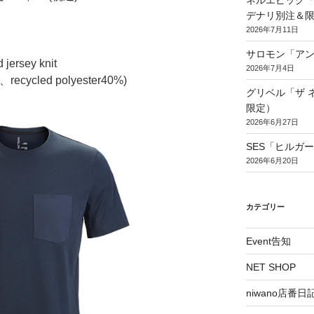
ネルエピック「
デナリ別注＆
2026年7月11日
サロモン「アン
ersey knit
2026年7月4日
％、recycled polyester40%)
グリベル「ザ 
限定）
2026年6月27日
SES「ヒルガ
2026年6月20日
カテゴリー
Event告知
NET SHOP
niwano店番日