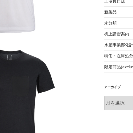
工場長日誌
新製品
未分類
机上講習案内
水産事業部化
特価・在庫処
限定商品(exclus
アーカイブ
ア
ー
カ
イ
ブ