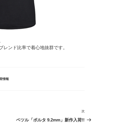
。
ブレンド比率で着心地抜群です。
荷情報
次
次
の
ペツル「ボルタ 9.2mm」新作入荷!!
投