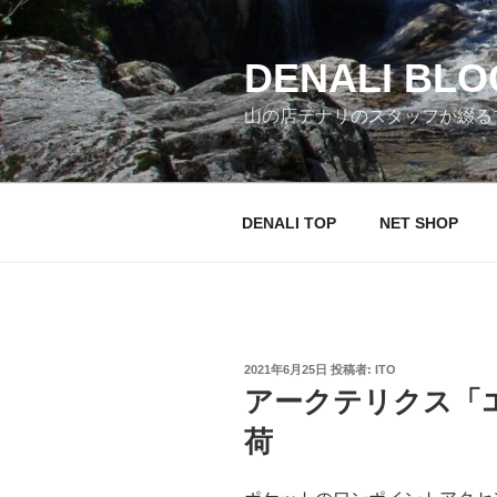
コ
ン
テ
DENALI BLO
ン
山の店デナリのスタッフが綴る
ツ
へ
ス
キ
DENALI TOP
NET SHOP
ッ
プ
投
2021年6月25日
投稿者:
ITO
稿
アークテリクス「エ
日:
荷