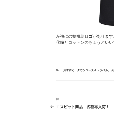
左袖にの始祖鳥ロゴがあります
化繊とコットンのちょうどいい
カ
おすすめ
、
タウンユース＆トラベル
、
入
テ
ゴ
リ
ー
投
前
前
稿
の
エスビット商品 各種再入荷！
投