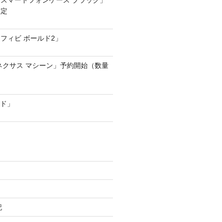
スマートフォンケース ブラック」
限定
フィビ ボールド2」
ネクサス マシーン」予約開始（数量
ード」
記