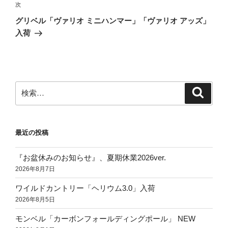
ビ
稿
次
次
ゲ
の
グリベル「ヴァリオ ミニハンマー」「ヴァリオ アッズ」
投
ー
入荷
稿
シ
ョ
ン
検
検
索
索:
最近の投稿
『お盆休みのお知らせ』、夏期休業2026ver.
2026年8月7日
ワイルドカントリー「ヘリウム3.0」入荷
2026年8月5日
モンベル「カーボンフォールディングポール」 NEW