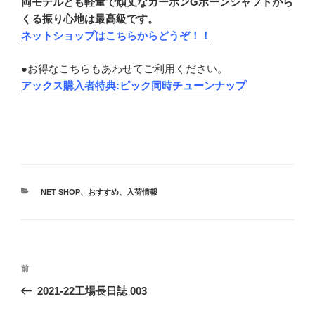
両モデルとも軽量で頑丈なカーボンGボーンシャフトから
くる振り心地は最高級です。
ネットショップはこちらからどうぞ！！
●お得なこちらもあわせてご利用ください。
アックス購入者特典:ピック同時チューンナップ
カ
NET SHOP
、
おすすめ
、
入荷情報
テ
ゴ
リ
ー
投
前
前
稿
の
2021-22工場長日誌 003
ナ
投