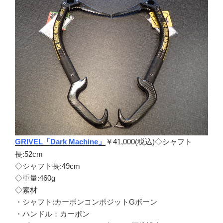
GRIVEL「Dark Machine」
￥41,000(税込)◇シャフト
長:52cm
◇シャフト長:49cm
◇重量:460g
◇素材
・シャフト:カーボンコンポジットGボーン
・ハンドル：カーボン