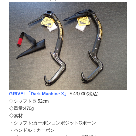
GRIVEL「Dark Machine X」
￥43,000(税込)
◇シャフト長:52cm
◇重量:470g
◇素材
・シャフト:カーボンコンポジットGボーン
・ハンドル：カーボン