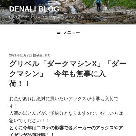
コ
DENALI BLOG
ン
山の店デナリのスタッフが綴るブログです
テ
ン
ツ
メニュー
へ
ス
キ
投
2021年10月7日
投稿者:
ITO
稿
ッ
グリベル「ダークマシンX」「ダー
日:
プ
クマシン」 今年も無事に入
荷！！
お金があれば絶対に買いたいアックスが今季も入荷で
す！
入荷のほとんどがご予約分となりますので、欲しい方は
急いでください！！
とくに今年はコロナの影響で各メーカーのアックスやア
イゼンが品薄状態！！