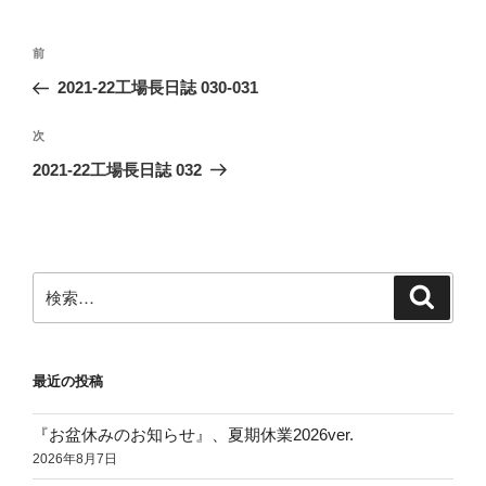
ー
投
前
前
稿
の
2021-22工場長日誌 030-031
ナ
投
ビ
稿
次
次
ゲ
の
2021-22工場長日誌 032
投
ー
稿
シ
ョ
ン
検
検
索
索:
最近の投稿
『お盆休みのお知らせ』、夏期休業2026ver.
2026年8月7日