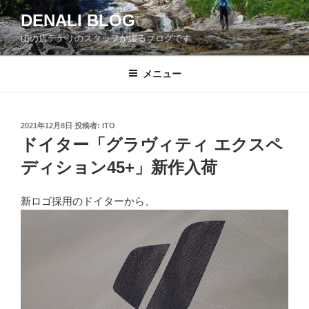
コ
DENALI BLOG
ン
山の店デナリのスタッフが綴るブログです
テ
ン
ツ
メニュー
へ
ス
キ
投
2021年12月8日
投稿者:
ITO
稿
ッ
ドイター「グラヴィティ エクスペ
日:
プ
ディション45+」新作入荷
新ロゴ採用のドイターから、