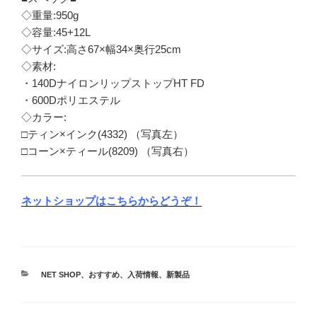
◇重量:950g
◇容量:45+12L
◇サイズ:高さ67×幅34×奥行25cm
◇素材:
・140DナイロンリップストップHT FD
・600Dポリエステル
◇カラー:
□ティン×インク(4332) （写真左）
□コーン×ティール(8209) （写真右）
ネットショップはこちらからどうぞ！
カ
NET SHOP
、
おすすめ
、
入荷情報
、
新製品
テ
ゴ
リ