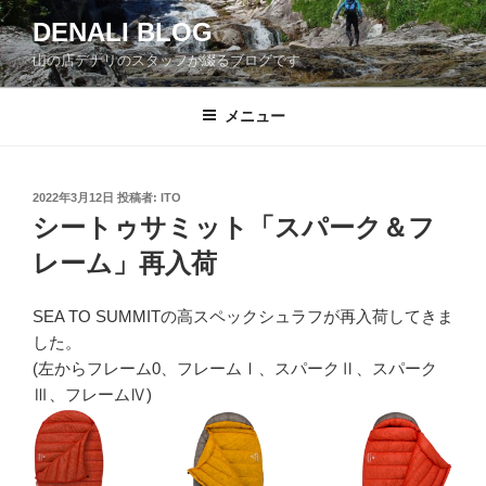
コ
DENALI BLOG
ン
山の店デナリのスタッフが綴るブログです
テ
ン
ツ
メニュー
へ
ス
キ
投
2022年3月12日
投稿者:
ITO
稿
ッ
シートゥサミット「スパーク＆フ
日:
プ
レーム」再入荷
SEA TO SUMMITの高スペックシュラフが再入荷してきま
した。
(左からフレーム0、フレームⅠ、スパークⅡ、スパーク
Ⅲ、フレームⅣ)