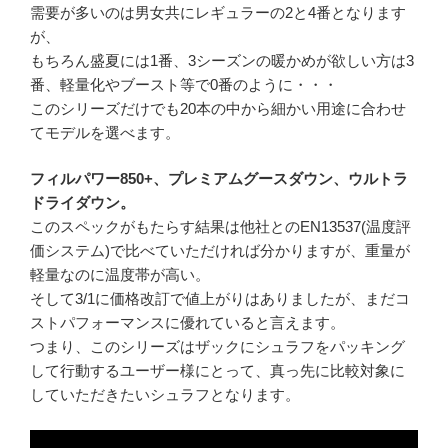
需要が多いのは男女共にレギュラーの2と4番となります
が、
もちろん盛夏には1番、3シーズンの暖かめが欲しい方は3
番、軽量化やブースト等で0番のように・・・
このシリーズだけでも20本の中から細かい用途に合わせ
てモデルを選べます。
フィルパワー850+、プレミアムグースダウン、ウルトラ
ドライダウン。
このスペックがもたらす結果は他社とのEN13537(温度評
価システム)で比べていただければ分かりますが、重量が
軽量なのに温度帯が高い。
そして3/1に価格改訂で値上がりはありましたが、まだコ
ストパフォーマンスに優れていると言えます。
つまり、このシリーズはザックにシュラフをパッキング
して行動するユーザー様にとって、真っ先に比較対象に
していただきたいシュラフとなります。