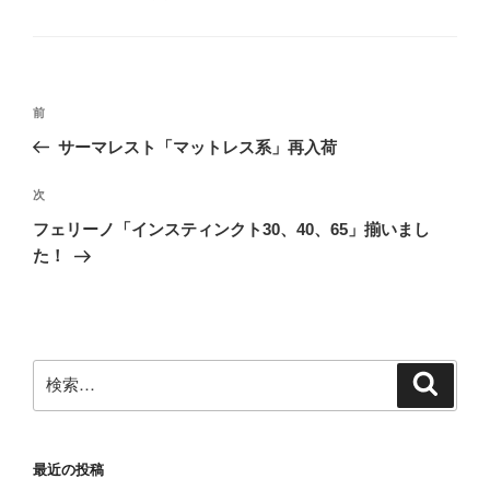
テ
ゴ
リ
ー
投
前
前
稿
の
サーマレスト「マットレス系」再入荷
ナ
投
ビ
稿
次
次
ゲ
の
フェリーノ「インスティンクト30、40、65」揃いまし
投
ー
た！
稿
シ
ョ
ン
検
検
索
索:
最近の投稿