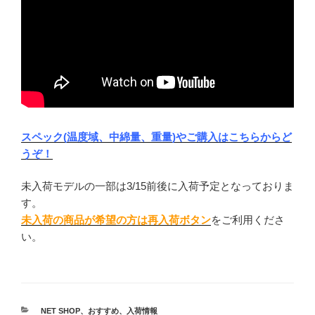
スペック(温度域、中綿量、重量)やご購入はこちらからど
うぞ！
未入荷モデルの一部は3/15前後に入荷予定となっておりま
す。
未入荷の商品が希望の方は再入荷ボタン
をご利用くださ
い。
カ
NET SHOP
、
おすすめ
、
入荷情報