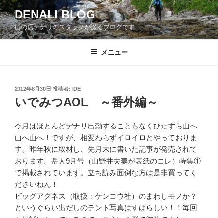
コ
DENALI BLOG
ン
山の店デナリのスタッフが綴るブログです
テ
ン
ツ
メニュー
へ
ス
キ
投
2012年8月30日
投稿者:
IDE
稿
ッ
いでみつAOL ～番外編～
日:
プ
今月はほとんどデナリ出勤することもなくひたすら山へ
山へ山へ！ですが、相変わらずイロイロとやっておりま
す。昨年秋に取材し、先月末に書いた記事が発売されて
おります。岳人9月号（山野井夫妻が表紙のコレ）特集①
で掲載されています。立ち読み面倒な方は是非買ってく
ださいねん！
ビッグアグネス（取扱：ケンコウ社）のまわしモノか？
というぐらい出だしのテント写真はすばらしい！！毎回