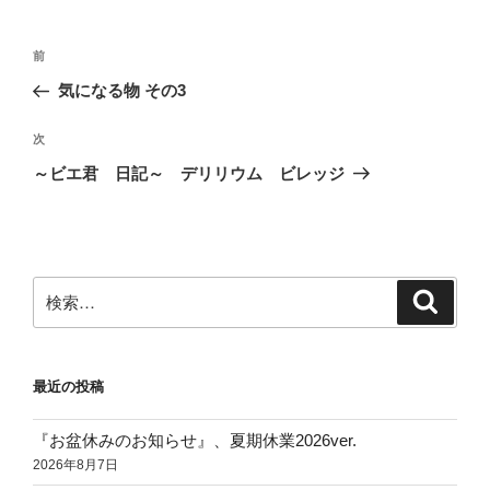
ー
投
前
前
稿
の
気になる物 その3
ナ
投
ビ
稿
次
次
ゲ
の
～ビエ君 日記～ デリリウム ビレッジ
投
ー
稿
シ
ョ
ン
検
検
索
索:
最近の投稿
『お盆休みのお知らせ』、夏期休業2026ver.
2026年8月7日