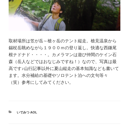
取材場所は笠が岳～槍ヶ岳のテント縦走。槍見温泉から
錫杖岳眺めながら１９００ｍの登り返し。快適な西鎌尾
根ナドナド・・・・。カメラマンは遊び仲間のケイン石
森（岳人などではおなじみですね！）なので、写真は最
高です♪山行記事以外に夏山縦走の基本知識なども書いて
ます。水分補給の基礎やソロテント泊への文句等々
（笑）参考にしてみてください。
カ
いでみつ AOL
テ
ゴ
リ