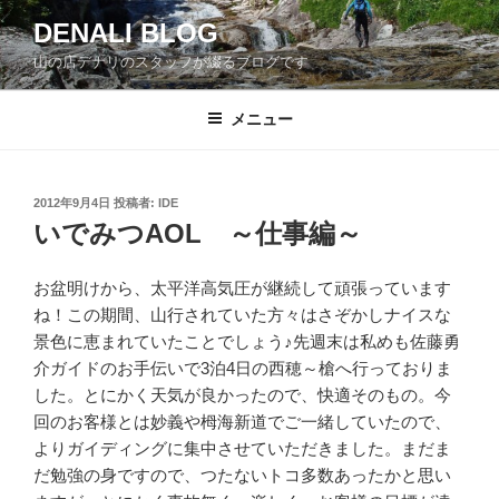
コ
DENALI BLOG
ン
山の店デナリのスタッフが綴るブログです
テ
ン
ツ
メニュー
へ
ス
キ
投
2012年9月4日
投稿者:
IDE
稿
ッ
いでみつAOL ～仕事編～
日:
プ
お盆明けから、太平洋高気圧が継続して頑張っています
ね！この期間、山行されていた方々はさぞかしナイスな
景色に恵まれていたことでしょう♪先週末は私めも佐藤勇
介ガイドのお手伝いで3泊4日の西穂～槍へ行っておりま
した。とにかく天気が良かったので、快適そのもの。今
回のお客様とは妙義や栂海新道でご一緒していたので、
よりガイディングに集中させていただきました。まだま
だ勉強の身ですので、つたないトコ多数あったかと思い