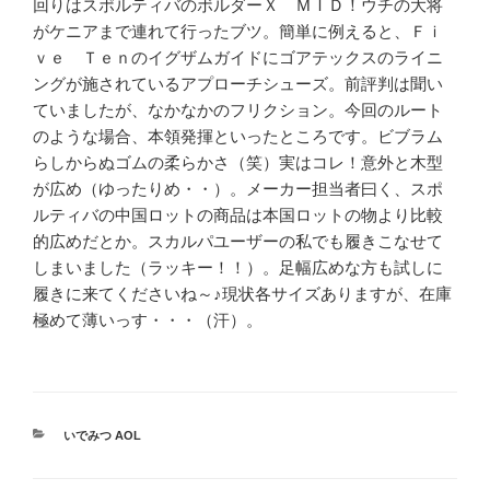
回りはスポルティバのボルダーＸ ＭＩＤ！ウチの大将
がケニアまで連れて行ったブツ。簡単に例えると、Ｆｉ
ｖｅ Ｔｅｎのイグザムガイドにゴアテックスのライニ
ングが施されているアプローチシューズ。前評判は聞い
ていましたが、なかなかのフリクション。今回のルート
のような場合、本領発揮といったところです。ビブラム
らしからぬゴムの柔らかさ（笑）実はコレ！意外と木型
が広め（ゆったりめ・・）。メーカー担当者曰く、スポ
ルティバの中国ロットの商品は本国ロットの物より比較
的広めだとか。スカルパユーザーの私でも履きこなせて
しまいました（ラッキー！！）。足幅広めな方も試しに
履きに来てくださいね～♪現状各サイズありますが、在庫
極めて薄いっす・・・（汗）。
カ
いでみつ AOL
テ
ゴ