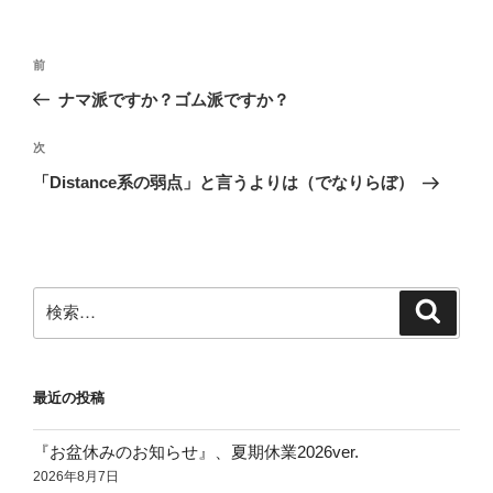
リ
ー
投
前
前
稿
の
ナマ派ですか？ゴム派ですか？
ナ
投
ビ
稿
次
次
ゲ
の
「Distance系の弱点」と言うよりは（でなりらぼ）
投
ー
稿
シ
ョ
ン
検
検
索
索:
最近の投稿
『お盆休みのお知らせ』、夏期休業2026ver.
2026年8月7日