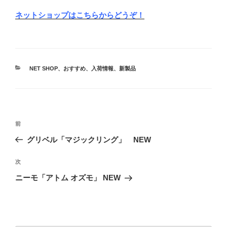
ネットショップはこちらからどうぞ！
カ
NET SHOP
、
おすすめ
、
入荷情報
、
新製品
テ
ゴ
リ
ー
投
前
前
稿
の
グリベル「マジックリング」 NEW
ナ
投
ビ
稿
次
次
ゲ
の
ニーモ「アトム オズモ」 NEW
投
ー
稿
シ
ョ