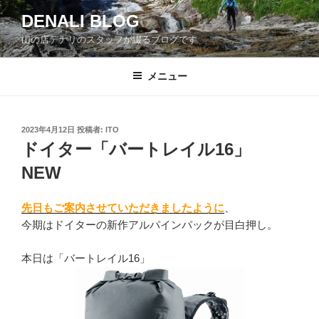
コ
DENALI BLOG
ン
山の店デナリのスタッフが綴るブログです
テ
ン
ツ
メニュー
へ
ス
キ
投
2023年4月12日
投稿者:
ITO
稿
ッ
ドイター「バートレイル16」
日:
プ
NEW
先日もご案内させていただきましたように
、
今期はドイターの新作アルパインパックが目白押し。
本日は「バートレイル16」