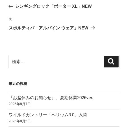
稿
の
シンギングロック「ポーター XL」NEW
ナ
投
ビ
稿
次
次
ゲ
の
スポルティバ「アルパイン ウェア」NEW
投
ー
稿
シ
ョ
ン
検
検
索
索:
最近の投稿
『お盆休みのお知らせ』、夏期休業2026ver.
2026年8月7日
ワイルドカントリー「ヘリウム3.0」入荷
2026年8月5日