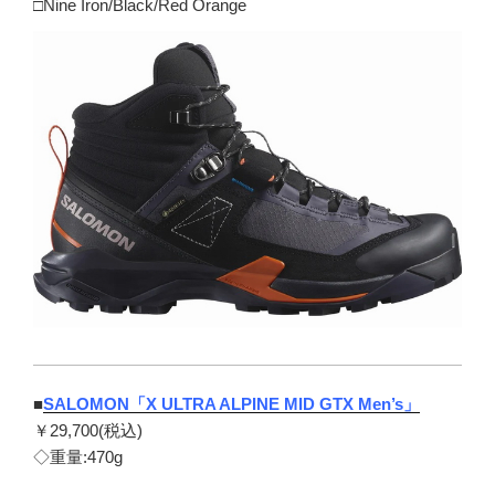
□Nine Iron/Black/Red Orange
■
SALOMON「X ULTRA ALPINE MID GTX Men’s」
￥29,700(税込)
◇重量:470g