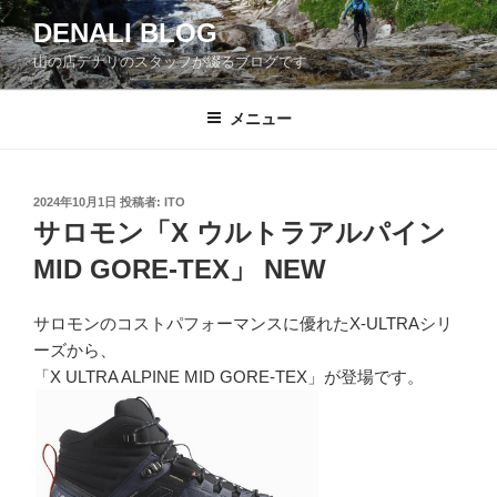
コ
DENALI BLOG
ン
山の店デナリのスタッフが綴るブログです
テ
ン
ツ
メニュー
へ
ス
キ
投
2024年10月1日
投稿者:
ITO
稿
ッ
サロモン「X ウルトラアルパイン
日:
プ
MID GORE-TEX」 NEW
サロモンのコストパフォーマンスに優れたX-ULTRAシリ
ーズから、
「X ULTRA ALPINE MID GORE-TEX」が登場です。