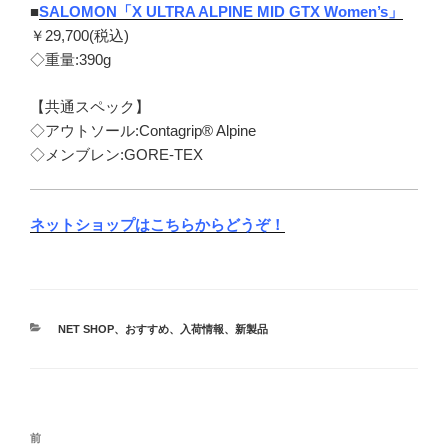
■
SALOMON「X ULTRA ALPINE MID GTX Women’s」
￥29,700(税込)
◇重量:390g
【共通スペック】
◇アウトソール:Contagrip® Alpine
◇メンブレン:GORE-TEX
ネットショップはこちらからどうぞ！
カ
NET SHOP
、
おすすめ
、
入荷情報
、
新製品
テ
ゴ
リ
ー
投
前
前