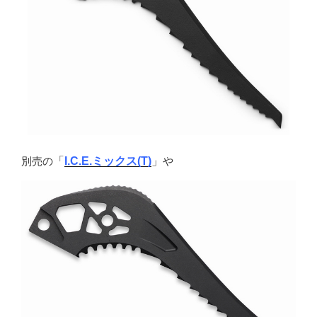
別売の
「
I.C.E.ミックス(T)
」
や