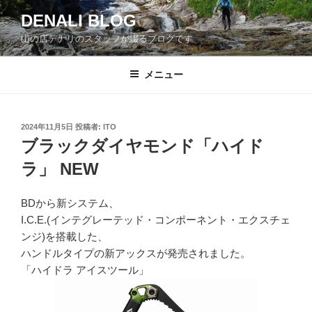
コ
DENALI BLOG
ン
山の店デナリのスタッフが綴るブログです
テ
ン
ツ
メニュー
へ
ス
キ
投
2024年11月5日
投稿者:
ITO
稿
ッ
ブラックダイヤモンド「ハイド
日:
プ
ラ」 NEW
BDから新システム、
I.C.E.(インテグレーテッド・コンポーネント・エクスチェ
ンジ)を搭載した、
ハンドルタイプの新アックスが発売されました。
「ハイドラ アイスツール」