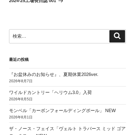
2024-25工場長日誌 001
投
ー
稿
シ
ョ
ン
検
検
索
索:
最近の投稿
『お盆休みのお知らせ』、夏期休業2026ver.
2026年8月7日
ワイルドカントリー「ヘリウム3.0」入荷
2026年8月5日
モンベル「カーボンフォールディングポール」 NEW
2026年8月1日
ザ・ノース・フェイス「ヴェルト トラバース ミッド ゴア