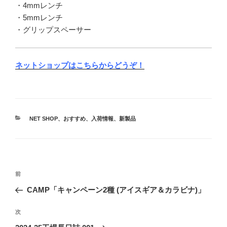
・4mmレンチ
・5mmレンチ
・グリップスペーサー
ネットショップはこちらからどうぞ！
カ
NET SHOP
、
おすすめ
、
入荷情報
、
新製品
テ
ゴ
リ
ー
投
前
前
稿
の
CAMP「キャンペーン2種 (アイスギア＆カラビナ)」
ナ
投
ビ
稿
次
次
ゲ
の