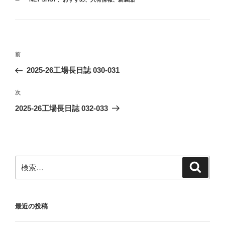
テ
ゴ
リ
ー
投
前
前
稿
の
2025-26工場長日誌 030-031
ナ
投
ビ
稿
次
次
ゲ
の
2025-26工場長日誌 032-033
投
ー
稿
シ
ョ
ン
検
検
索
索:
最近の投稿