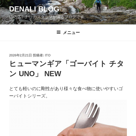
コ
DENALI BLOG
ン
山の店デナリのスタッフが綴るブログです
テ
ン
ツ
メニュー
へ
ス
キ
投
2026年2月21日
投稿者:
ITO
稿
ッ
ヒューマンギア「ゴーバイト チタ
日:
プ
ン UNO」 NEW
とても軽いのに剛性があり様々な食べ物に使いやすいゴ
ーバイトシリーズ。