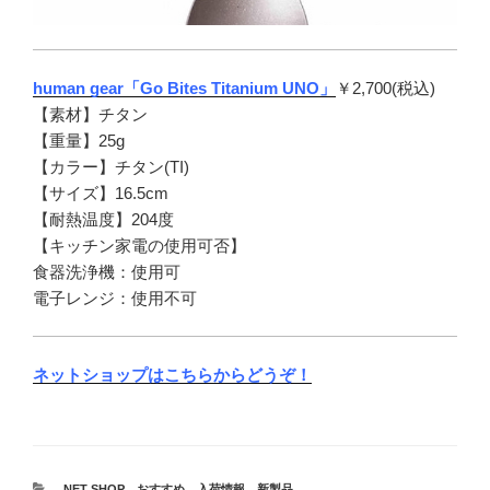
human gear「Go Bites Titanium UNO」
￥2,700(税込)
【素材】チタン
【重量】25g
【カラー】チタン(TI)
【サイズ】16.5cm
【耐熱温度】204度
【キッチン家電の使用可否】
食器洗浄機：使用可
電子レンジ：使用不可
ネットショップはこちらからどうぞ！
カ
NET SHOP
、
おすすめ
、
入荷情報
、
新製品