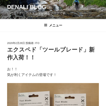
コ
DENALI BLOG
ン
山の店デナリのスタッフが綴るブログです
テ
ン
ツ
メニュー
へ
ス
キ
投
2020年2月28日
投稿者:
ITO
稿
ッ
エクスペド「ツールブレード」新
日:
プ
作入荷！！
お！！
気が利くアイテムの登場です！