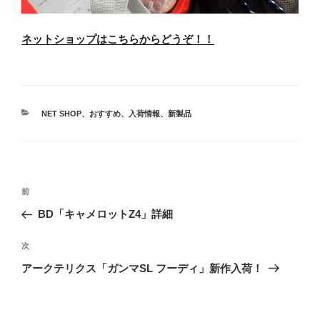
ネットショップはこちらからどうぞ！！
カ
NET SHOP
、
おすすめ
、
入荷情報
、
新製品
テ
ゴ
リ
ー
投
前
前
稿
の
BD「キャメロットZ4」詳細
ナ
投
ビ
稿
次
次
ゲ
の
アークテリクス「ガンマSL フーディ」新作入荷！
投
ー
稿
シ