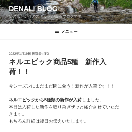
コ
DENALI BLOG
ン
山の店デナリのスタッフが綴るブログです
テ
ン
ツ
メニュー
へ
ス
キ
投
2022年1月19日
投稿者:
ITO
稿
ッ
ネルエピック商品5種 新作入
日:
プ
荷！！
今シーズンにまだまだ間に合う！新作が入荷です！！
ネルエピックから5種類の新作が入荷
しました。
本日は入荷した新作を取り急ぎザッと紹介させていただ
きます。
もちろん詳細は後日お伝えいたします。