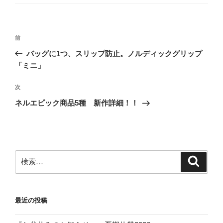
ゴ
リ
ー
投
前
前
稿
の
バッグに1つ、スリップ防止。ノルディックグリップ
ナ
投
「ミニ」
ビ
稿
ゲ
次
次
の
ー
ネルエピック商品5種 新作詳細！！
投
シ
稿
ョ
ン
検
検
索
索:
最近の投稿