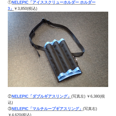
①
NELEPIC「アイススクリューホルダー ホルダー
3」
￥3,850(税込)
②
NELEPIC「ダブルギアスリング」
(写真左) ￥6,380(税
込)
③
NELEPIC「マルチループギアスリング」
(写真右)
￥4,620(税込)