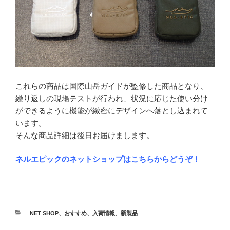
これらの商品は国際山岳ガイドが監修した商品となり、
繰り返しの現場テストが行われ、状況に応じた使い分け
ができるように機能が緻密にデザインへ落とし込まれて
います。
そんな商品詳細は後日お届けまします。
ネルエピックのネットショップはこちらからどうぞ！
カ
NET SHOP
、
おすすめ
、
入荷情報
、
新製品
テ