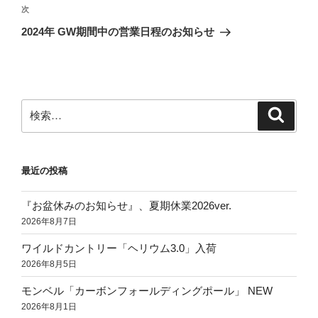
ビ
稿
次
次
ゲ
の
2024年 GW期間中の営業日程のお知らせ
投
ー
稿
シ
ョ
ン
検
検
索
索:
最近の投稿
『お盆休みのお知らせ』、夏期休業2026ver.
2026年8月7日
ワイルドカントリー「ヘリウム3.0」入荷
2026年8月5日
モンベル「カーボンフォールディングポール」 NEW
2026年8月1日