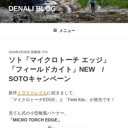
コ
DENALI BLOG
ン
山の店デナリのスタッフが綴るブログです
テ
ン
ツ
メニュー
へ
ス
キ
投
2024年4月26日
投稿者:
ITO
稿
ッ
ソト「マイクロトーチ エッジ」
日:
プ
「フィールドカイト」NEW /
SOTOキャンペーン
新作
トライトレイル
に続きまして、
「マイクロトーチEDGE」と「Field Kite」が発売です！
充てん式の小型耐風バーナー。
「MICRO TORCH EDGE」