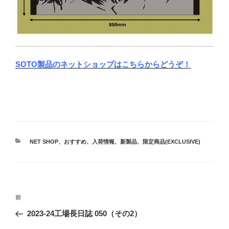
SOTO製品のネットショップはこちらからどうぞ！
カ
NET SHOP
、
おすすめ
、
入荷情報
、
新製品
、
限定商品(EXCLUSIVE)
テ
ゴ
リ
ー
投
前
前
稿
の
2023-24工場長日誌 050（その2）
ナ
投