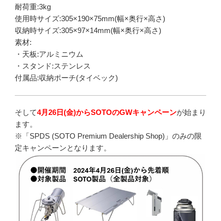
耐荷重:3kg
使用時サイズ:305×190×75mm(幅×奥行×高さ)
収納時サイズ:305×97×14mm(幅×奥行×高さ)
素材:
・天板:アルミニウム
・スタンド:ステンレス
付属品:収納ポーチ(タイベック)
そして
4月26日(金)からSOTOのGWキャンペーン
が始まり
ます。
※「SPDS (SOTO Premium Dealership Shop)」のみの限
定キャンペーンとなります。