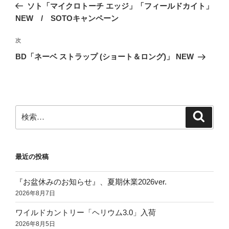
の
ソト「マイクロトーチ エッジ」「フィールドカイト」
ナ
投
NEW / SOTOキャンペーン
ビ
稿
ゲ
次
次
の
ー
BD「ネーベ ストラップ (ショート＆ロング)」 NEW
投
シ
稿
ョ
ン
検
検
索
索:
最近の投稿
『お盆休みのお知らせ』、夏期休業2026ver.
2026年8月7日
ワイルドカントリー「ヘリウム3.0」入荷
2026年8月5日