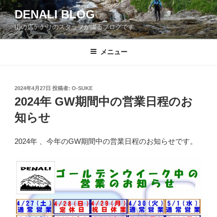
コ
DENALI BLOG
ン
山の店デナリのスタッフが綴るブログです
テ
ン
ツ
メニュー
へ
ス
キ
投
2024年4月27日
投稿者:
O-SUKE
稿
ッ
2024年 GW期間中の営業日程のお
日:
プ
知らせ
2024年 、今年のGW期間中の営業日程のお知らせです。