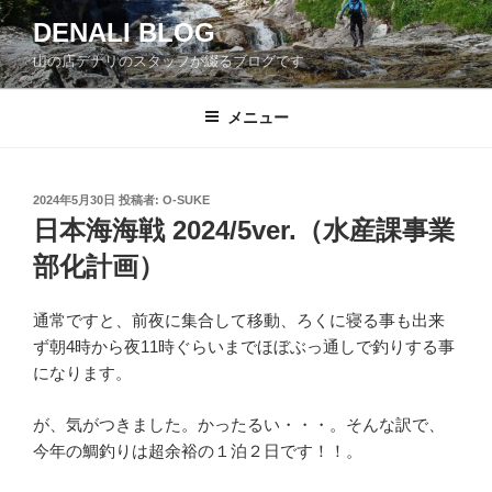
コ
DENALI BLOG
ン
山の店デナリのスタッフが綴るブログです
テ
ン
ツ
メニュー
へ
ス
キ
投
2024年5月30日
投稿者:
O-SUKE
稿
ッ
日本海海戦 2024/5ver.（水産課事業
日:
プ
部化計画）
通常ですと、前夜に集合して移動、ろくに寝る事も出来
ず朝4時から夜11時ぐらいまでほぼぶっ通しで釣りする事
になります。
が、気がつきました。かったるい・・・。そんな訳で、
今年の鯛釣りは超余裕の１泊２日です！！。