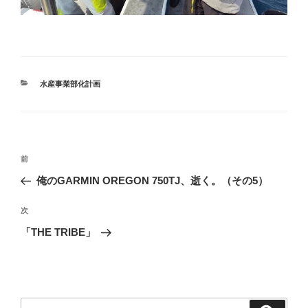
カ
水産事業部化計画
テ
ゴ
リ
ー
投
前
前
稿
の
俺のGARMIN OREGON 750TJ、逝く。（その5）
ナ
投
ビ
稿
次
次
ゲ
の
「THE TRIBE」
投
ー
稿
シ
ョ
ン
検