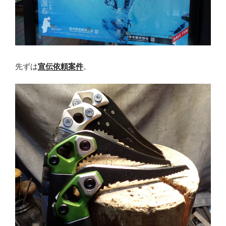
先ずは
宣伝依頼案件
。