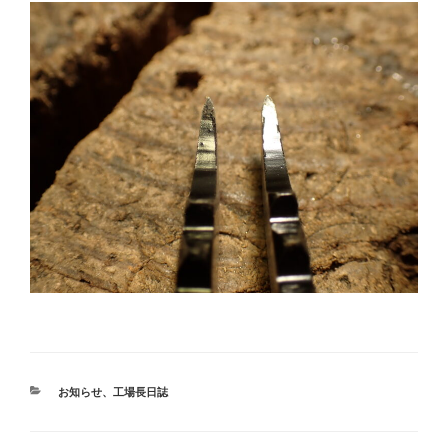
カ
お知らせ
、
工場長日誌
テ
ゴ
リ