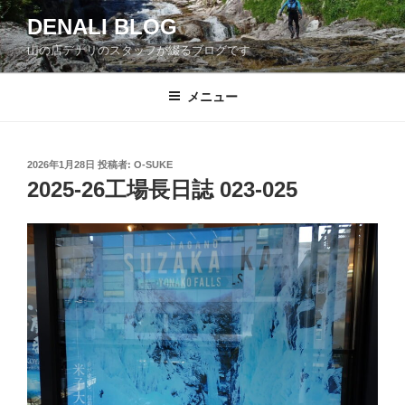
コ
DENALI BLOG
ン
山の店デナリのスタッフが綴るブログです
テ
ン
ツ
メニュー
へ
ス
キ
投
2026年1月28日
投稿者:
O-SUKE
稿
ッ
2025-26工場長日誌 023-025
日:
プ