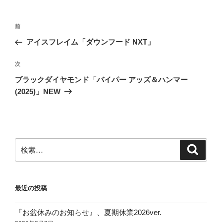
ー
投
前
前
稿
の
アイスフレイム「ダウンフード NXT」
ナ
投
ビ
稿
次
次
ゲ
の
ブラックダイヤモンド「バイパー アッズ＆ハンマー
投
ー
(2025)」NEW
稿
シ
ョ
ン
検
検
索
索:
最近の投稿
『お盆休みのお知らせ』、夏期休業2026ver.