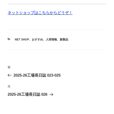
ネットショップはこちらからどうぞ！
カ
NET SHOP
、
おすすめ
、
入荷情報
、
新製品
テ
ゴ
リ
ー
投
前
前
稿
の
2025-26工場長日誌 023-025
ナ
投
ビ
稿
次
次
ゲ
の
2025-26工場長日誌 026
投
ー
稿
シ