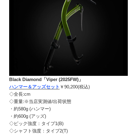
Black Diamond「Viper (2025FW)」
ハンマー＆アッズセット
￥90,200(税込)
◇全長:cm
◇重量:※当店実測値/出荷状態
・約580g (ハンマー)
・約600g (アッズ)
◇ピック強度：タイプ1(B)
◇シャフト強度：タイプ2(T)