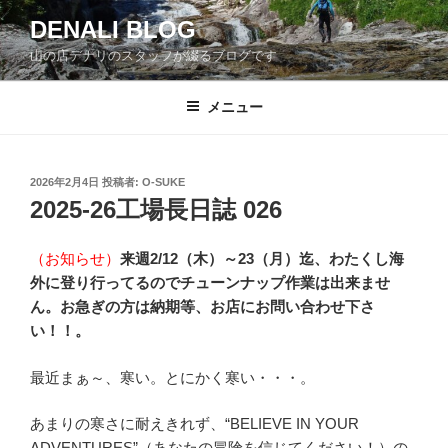
コ
DENALI BLOG
ン
山の店デナリのスタッフが綴るブログです
テ
ン
ツ
メニュー
へ
ス
キ
投
2026年2月4日
投稿者:
O-SUKE
稿
ッ
2025-26工場長日誌 026
日:
プ
（お知らせ）
来週2/12（木）～23（月）迄、わたくし海
外に登り行ってるのでチューンナップ作業は出来ませ
ん。お急ぎの方は納期等、お店にお問い合わせ下さ
い！！。
最近まぁ～、寒い。とにかく寒い・・・。
あまりの寒さに耐えきれず、“BELIEVE IN YOUR
ADVENTURES”（あなたの冒険を信じてください！）の