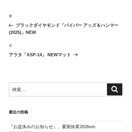
ー
投
前
前
稿
の
ブラックダイヤモンド「バイパー アッズ＆ハンマー
ナ
投
(2025)」NEW
ビ
稿
ゲ
次
次
の
ー
アラタ「ASP-14」 NEWマット
投
シ
稿
ョ
ン
検
検
索
索:
最近の投稿
『お盆休みのお知らせ』、夏期休業2026ver.