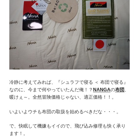
冷静に考えてみれば、『シュラフで寝る ＜ 布団で寝る』
なのに、今まで何やっていたんだ俺！？
NANGA
の
布団
、
暖けぇ～。全然冒険価格じゃない、適正価格！！。
いよいよウチも布団の取扱を始めるべきだな・・・。
で、快眠して機嫌もイイので、飛び込み修理も快く承り
ます！。