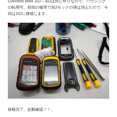
GARMIN etrex 10J～30Jは同じ作りなので、ハウジング
の転用可。前回の修理で30Jモックの弾は消えたので、今
回は10Jに移植します。
移植完了、起動確認！！。