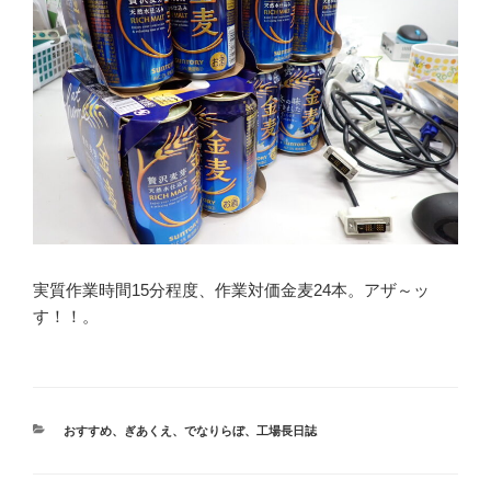
実質作業時間15分程度、作業対価金麦24本。アザ～ッ
す！！。
カ
おすすめ
、
ぎあくえ
、
でなりらぼ
、
工場長日誌
テ
ゴ
リ