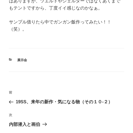
はありますが、ツエルトやシェルターではなくあくまで
もテントですから、丁度イイ感じなのかなぁ。
サンプル借りたら中でガンガン飯作ってみたい！！
（笑）。
カ
展示会
テ
ゴ
リ
ー
投
前
前
稿
の
19SS、来年の新作・気になる物（その１０-２）
ナ
投
ビ
稿
次
次
ゲ
の
内部潜入と画伯
投
ー