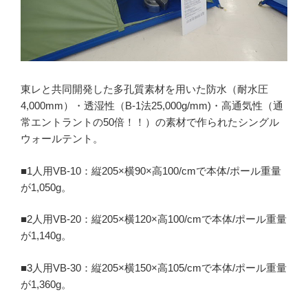
東レと共同開発した多孔質素材を用いた防水（耐水圧
4,000mm）・透湿性（B-1法25,000g/mm)・高通気性（通
常エントラントの50倍！！）の素材で作られたシングル
ウォールテント。
■1人用VB-10：縦205×横90×高100/cmで本体/ポール重量
が1,050g。
■2人用VB-20：縦205×横120×高100/cmで本体/ポール重量
が1,140g。
■3人用VB-30：縦205×横150×高105/cmで本体/ポール重量
が1,360g。