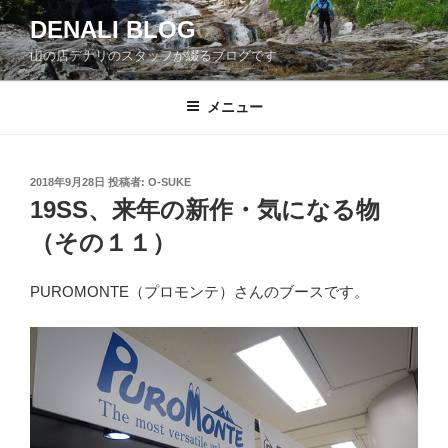
コ
DENALI BLOG
ン
山の店デナリのスタッフが綴るブログです
テ
ン
ツ
メニュー
へ
ス
キ
投
2018年9月28日
投稿者:
O-SUKE
稿
ッ
19SS、来年の新作・気になる物
日:
プ
（その１１）
PUROMONTE（プロモンテ）さんのブースです。