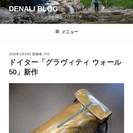
コ
DENALI BLOG
ン
山の店デナリのスタッフが綴るブログです
テ
ン
ツ
メニュー
へ
ス
キ
投
2022年1月24日
投稿者:
ITO
稿
ッ
ドイター「グラヴィティ ウォール
日:
プ
50」新作