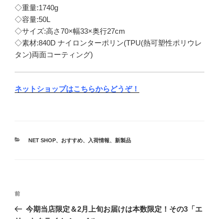
◇重量:1740g
◇容量:50L
◇サイズ:高さ70×幅33×奥行27cm
◇素材:840D ナイロンターポリン(TPU(熱可塑性ポリウレ
タン)両面コーティング)
ネットショップはこちらからどうぞ！
カ
NET SHOP
、
おすすめ
、
入荷情報
、
新製品
テ
ゴ
リ
ー
投
前
前
稿
の
今期当店限定＆2月上旬お届けは本数限定！その3「エ
ナ
投