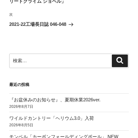
リートクライム ショベル」
ビ
稿
ゲ
次
次
の
ー
2021-22工場長日誌 046-048
投
シ
稿
ョ
ン
検
検
索
索:
最近の投稿
『お盆休みのお知らせ』、夏期休業2026ver.
2026年8月7日
ワイルドカントリー「ヘリウム3.0」入荷
2026年8月5日
モンベル「カーボンフォールディングポール」 NEW