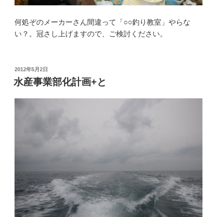
何処ぞのメーカーさん間違って「○○釣り教室」やらな
い？。冠さし上げますので、ご検討ください。
投
2012年5月2日
稿
水産事業部化計画+と
日: