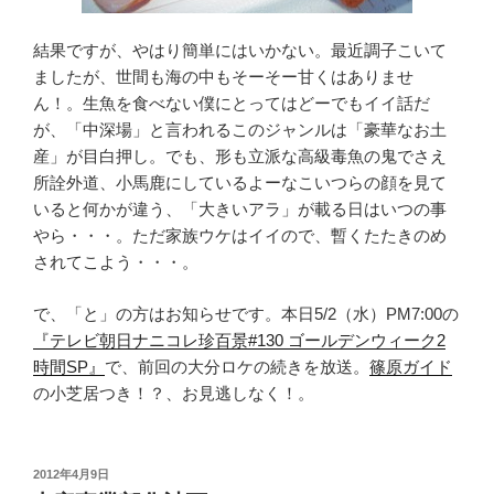
結果ですが、やはり簡単にはいかない。最近調子こいて
ましたが、世間も海の中もそーそー甘くはありませ
ん！。生魚を食べない僕にとってはどーでもイイ話だ
が、「中深場」と言われるこのジャンルは「豪華なお土
産」が目白押し。でも、形も立派な高級毒魚の鬼でさえ
所詮外道、小馬鹿にしているよーなこいつらの顔を見て
いると何かが違う、「大きいアラ」が載る日はいつの事
やら・・・。ただ家族ウケはイイので、暫くたたきのめ
されてこよう・・・。
で、「と」の方はお知らせです。本日5/2（水）PM7:00の
『テレビ朝日ナニコレ珍百景#130 ゴールデンウィーク2
時間SP』
で、前回の大分ロケの続きを放送。
篠原ガイド
の小芝居つき！？、お見逃しなく！。
投
2012年4月9日
稿