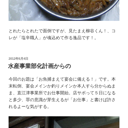
とれたらとれたで面倒ですが、見たまえ柳谷くん！、コ
レが「塩辛職人」が魂込めて作る逸品です！。
投
2012年6月4日
稿
水産事業部化計画からの
日:
今回のお題は「お魚捕まえて宴会に備える！」です。本
末転倒、宴会メインか釣りメインか本人すら分からぬま
ま、直江津事業所でお仕事開始。店サボって５日になる
と多少、罪の意識が芽生えるが「お仕事」と書けば許さ
れるよーな気がする。