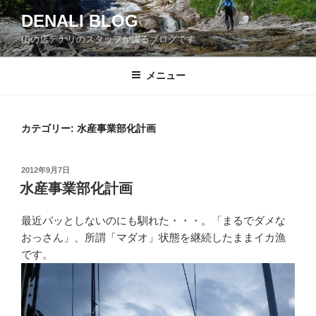
コ
DENALI BLOG
ン
山の店デナリのスタッフが綴るブログです
テ
ン
ツ
メニュー
へ
ス
キ
カテゴリー:
水産事業部化計画
ッ
プ
投
2012年9月7日
稿
水産事業部化計画
日:
最近パッとしないのにも馴れた・・・。「まるでダメな
おっさん」、所謂「マダオ」状態を継続したままイカ漁
です。