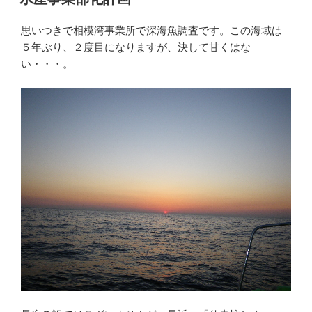
日:
思いつきで相模湾事業所で深海魚調査です。この海域は
５年ぶり、２度目になりますが、決して甘くはな
い・・・。