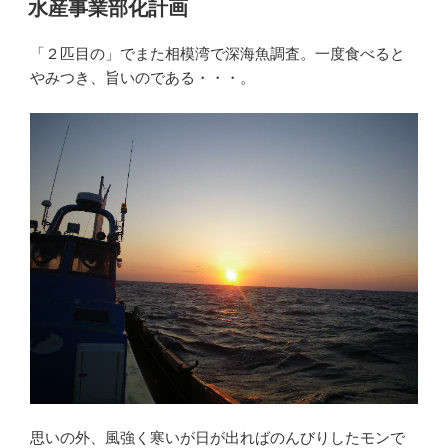
水産事業部化計画
日:
「２匹目の」でまた相模湾で深海魚調査。一度食べると
やみつき、旨いのである・・・。
思いの外、風強く寒いが日が出ればのんびりしたモンで