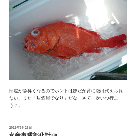
部屋が魚臭くなるのでホントは嫌だが背に腹は代えられ
ない、また「居酒屋でなり」だな。さて、次いつ行こ
う？。
投
2012年3月28日
稿
水産事業部化計画