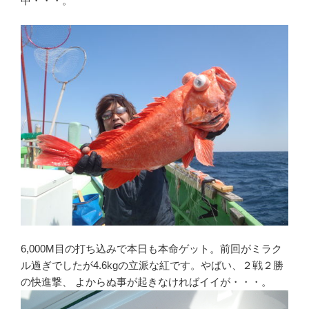
中・・・。
6,000M目の打ち込みで本日も本命ゲット。前回がミラク
ル過ぎでしたが4.6kgの立派な紅です。やばい、２戦２勝
の快進撃、 よからぬ事が起きなければイイが・・・。