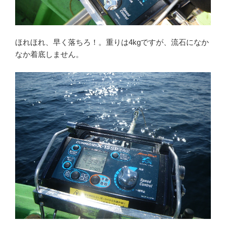
ほれほれ、早く落ちろ！。重りは4kgですが、流石になか
なか着底しません。