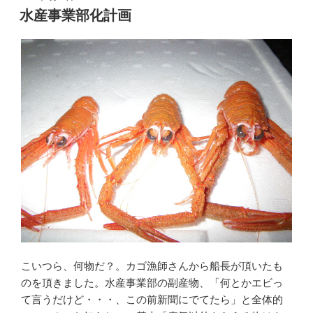
稿
水産事業部化計画
日:
こいつら、何物だ？。カゴ漁師さんから船長が頂いたも
のを頂きました。水産事業部の副産物、「何とかエビっ
て言うだけど・・・、この前新聞にでてたら」と全体的