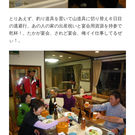
とりあえず、釣り道具を置いて山道具に切り替え６日目
の逃避行。あの人の家の出産祝いと宴会用資源を持参で
乾杯！。たかが宴会、されど宴会、俺イイ仕事してるぜ
ぃ！。