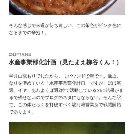
そんな感じで来週が待ち遠しい、この茶色がピンク色に
なるまでの辛抱！。
投
2012年7月26日
稿
水産事業部化計画（見たまえ柳谷くん！）
日:
半月山籠もりでしたから、リバウンドで海です。最近、
なりを潜めている「水産事業部化計画」ですが、ほぼ毎
週、イヤ、あわよくば週2位で活動しているのに結果がま
るで残せないのでブログのネタにもならない。そんな訳
で、この体たらくを打破すべく駿河湾営業所で戦闘開始
であります。